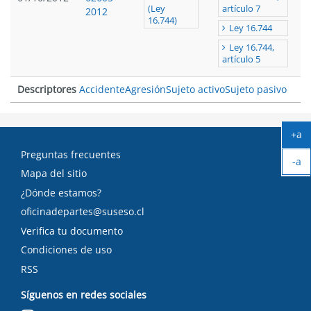
(Ley
artículo 7
2012
16.744)
Ley 16.744
Ley 16.744,
artículo 5
Descriptores
Accidente
Agresión
Sujeto activo
Sujeto pasivo
+a
Ag
Preguntas frecuentes
-a
tex
Mapa del sitio
Ach
tex
¿Dónde estamos?
oficinadepartes@suseso.cl
Verifica tu documento
Condiciones de uso
RSS
Síguenos en redes sociales