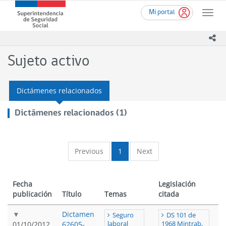
Ir
Superintendencia
Mi portal
al
Toggle
de
contenido
naviga
Seguridad
principal
ico
Social
(SUSESO)
Sujeto activo
-
Gobierno
de
Dictámenes relacionados
Chile
Dictámenes relacionados (1)
Previous
1
Next
Fecha
Legislación
publicación
Título
Temas
citada
Dictamen
Seguro
DS 101 de
01/10/2012
62605-
laboral
1968 Mintrab,