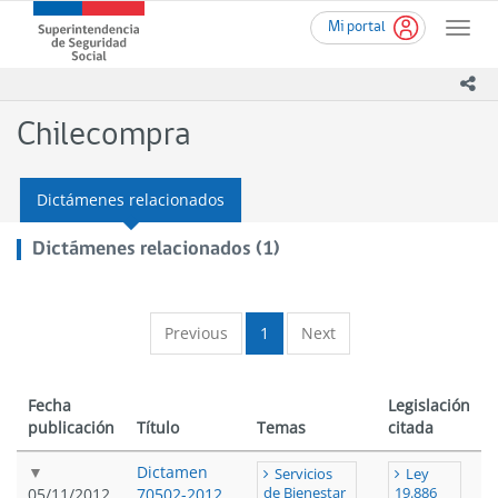
Ir
Superintendencia
Mi portal
al
Toggle
de
contenido
naviga
Seguridad
principal
ico
Social
(SUSESO)
Chilecompra
-
Gobierno
de
Dictámenes relacionados
Chile
Dictámenes relacionados (1)
Previous
1
Next
Fecha
Legislación
publicación
Título
Temas
citada
Dictamen
Servicios
Ley
05/11/2012
70502-2012
de Bienestar
19.886