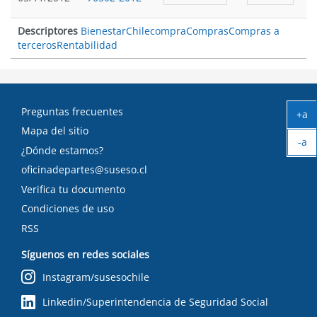
Descriptores
Bienestar
Chilecompra
Compras
Compras a
terceros
Rentabilidad
Preguntas frecuentes
+a
Ag
Mapa del sitio
-a
tex
¿Dónde estamos?
Ach
tex
oficinadepartes@suseso.cl
Verifica tu documento
Condiciones de uso
RSS
Síguenos en redes sociales
Instagram/susesochile
Linkedin/Superintendencia de Seguridad Social