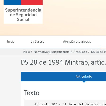
Ir
Superintendencia
al
de
contenido
Seguridad
principal
Social
(SUSESO)
-
Gobierno
de
Inicio
La Suseso
Atención usuarios/as
Chile
Inicio
Normativa y Jurisprudencia
Articulado
DS 28 de 1
DS 28 de 1994 Mintrab, artícu
Articulado
Texto
    Artículo 30°.- El Jefe del Servicio de