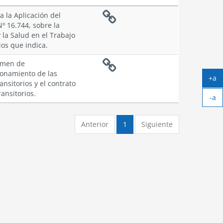
 la Aplicación del
Nº 16.744, sobre la
 la Salud en el Trabajo
ios que indica.
gimen de
ionamiento de las
+a
nsitorios y el contrato
Ag
ransitorios.
-a
tex
Ach
tex
Anterior
1
Siguiente