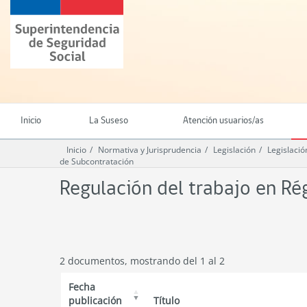
Ir
Superintendencia
al
de
contenido
Seguridad
principal
Social
(SUSESO)
-
Gobierno
de
Inicio
La Suseso
Atención usuarios/as
Chile
Inicio
Normativa y Jurisprudencia
Legislación
Legislació
de Subcontratación
Regulación del trabajo en R
2 documentos, mostrando del 1 al 2
Fecha
publicación
Título