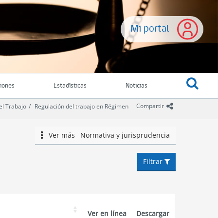
Mi portal
ciones
Estadísticas
Noticias
icono comparti
Compartir
el Trabajo
Regulación del trabajo en Régimen
Ver más
Normativa y jurisprudencia
icono
Filtrar
Ver en línea
Descargar