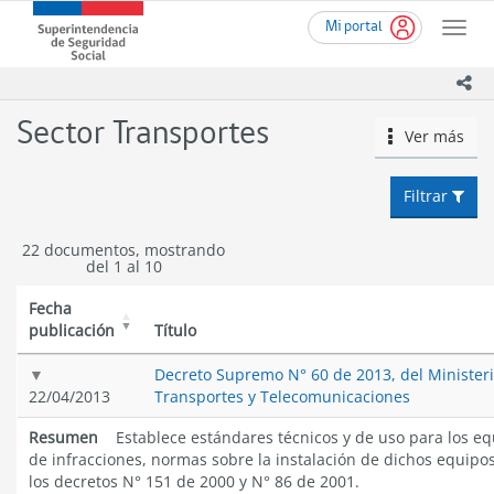
Ir
Superintendencia
Mi portal
al
Toggle
de
contenido
naviga
Seguridad
principal
ico
Social
(SUSESO)
Sector Transportes
Ver más
icono
-
Gobierno
de
Filtrar
Chile
22 documentos, mostrando
del 1 al 10
Fecha
publicación
Título
Decreto Supremo N° 60 de 2013, del Minister
22/04/2013
Transportes y Telecomunicaciones
Resumen
Establece estándares técnicos y de uso para los eq
de infracciones, normas sobre la instalación de dichos equipos
los decretos N° 151 de 2000 y N° 86 de 2001.