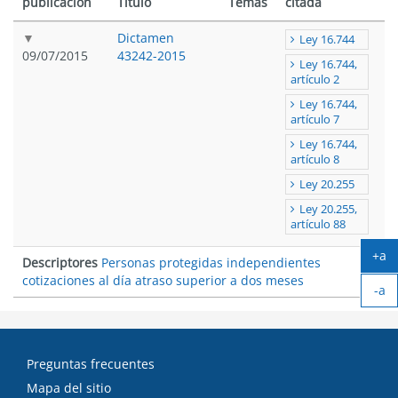
publicación
Título
Temas
citada
Dictamen
Ley 16.744
09/07/2015
43242-2015
Ley 16.744,
artículo 2
Ley 16.744,
artículo 7
Ley 16.744,
artículo 8
Ley 20.255
Ley 20.255,
artículo 88
+a
Descriptores
Personas protegidas independientes
Ag
cotizaciones al día atraso superior a dos meses
-a
tex
Ach
tex
Preguntas frecuentes
Mapa del sitio