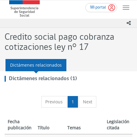
Ir
Superintendencia
Mi portal
al
Toggle
de
contenido
naviga
Seguridad
principal
ico
Social
(SUSESO)
Credito social pago cobranza
-
Gobierno
cotizaciones ley n° 17
de
Chile
Dictámenes relacionados
Dictámenes relacionados (1)
Previous
1
Next
Fecha
Legislación
publicación
Título
Temas
citada