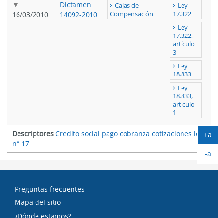
Dictamen
Cajas de
Ley
16/03/2010
14092-2010
Compensación
17.322
Ley
17.322,
artículo
3
Ley
18.833
Ley
18.833,
artículo
1
Descriptores
Credito social pago cobranza cotizaciones ley
+a
n° 17
Ag
-a
tex
Ach
tex
Preguntas frecuentes
Mapa del sitio
¿Dónde estamos?