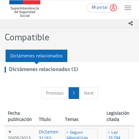
Ir
Superintendencia
Mi portal
al
Toggle
de
contenido
naviga
Seguridad
principal
ico
Social
(SUSESO)
Compatible
-
Gobierno
de
Dictámenes relacionados
Chile
Dictámenes relacionados (1)
Previous
1
Next
Fecha
Legislación
publicación
Título
Temas
citada
Dictamen
Seguro
Ley
20/05/2013
31182-
laboral (Ley
16.744