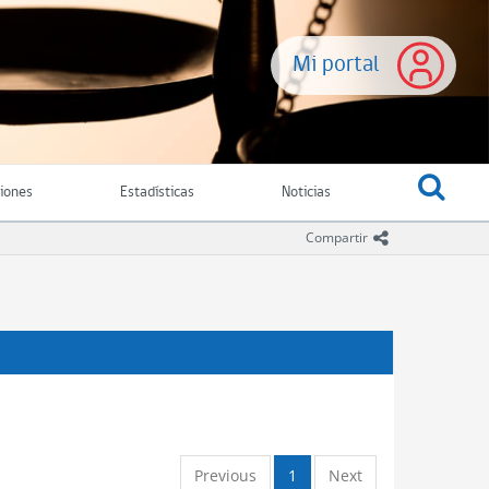
Mi portal
ciones
Estadísticas
Noticias
icono comparti
Compartir
Previous
1
Next