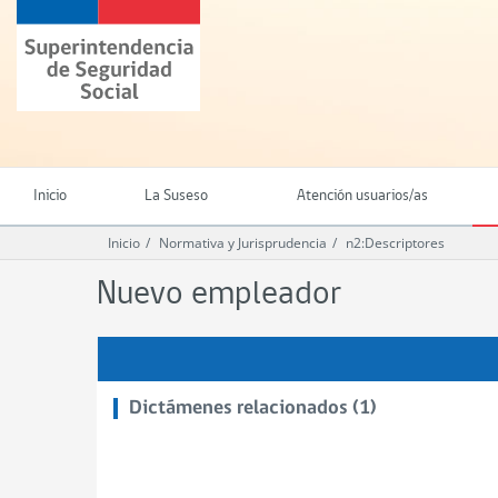
Ir
Superintendencia
al
de
contenido
Seguridad
principal
Social
(SUSESO)
-
Gobierno
de
Inicio
La Suseso
Atención usuarios/as
Chile
Inicio
Normativa y Jurisprudencia
n2:Descriptores
Nuevo empleador
Dictámenes relacionados (1)