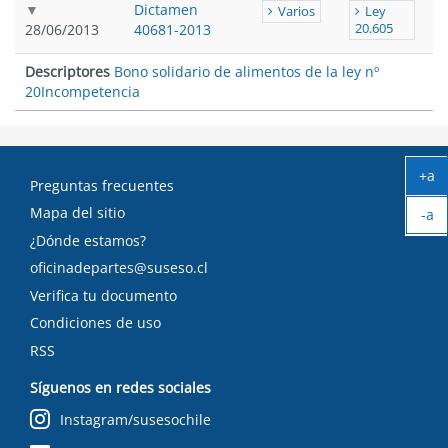
Dictamen
Varios
Ley
28/06/2013
40681-2013
20.605
Descriptores
Bono solidario de alimentos de la ley nº
20
Incompetencia
+a
Preguntas frecuentes
Ag
Mapa del sitio
-a
tex
Ach
¿Dónde estamos?
tex
oficinadepartes@suseso.cl
Verifica tu documento
Condiciones de uso
RSS
Síguenos en redes sociales
Instagram/susesochile