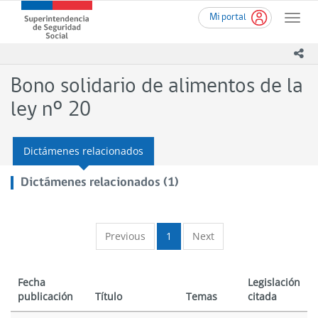
Ir
Superintendencia
Mi portal
al
Toggle
de
contenido
naviga
Seguridad
principal
ico
Social
(SUSESO)
Bono solidario de alimentos de la
-
Gobierno
ley nº 20
de
Chile
Dictámenes relacionados
Dictámenes relacionados (1)
Previous
1
Next
Fecha
Legislación
publicación
Título
Temas
citada