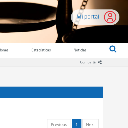
Mi portal
ciones
Estadísticas
Noticias
icono comparti
Compartir
Previous
1
Next