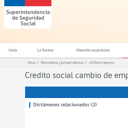
Ir
Superintendencia
al
de
contenido
Seguridad
principal
Social
(SUSESO)
-
Gobierno
de
Inicio
La Suseso
Atención usuarios/as
Chile
Inicio
Normativa y Jurisprudencia
n2:Descriptores
Credito social cambio de em
Dictámenes relacionados (2)