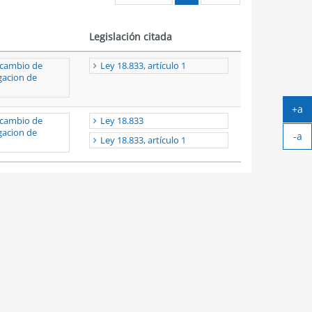
Legislación citada
l cambio de
Ley 18.833, artículo 1
gacion de
+a
l cambio de
Ley 18.833
Ag
gacion de
-a
tex
Ley 18.833, artículo 1
Ach
tex