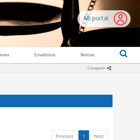
Mi portal
ciones
Estadísticas
Noticias
icono comparti
Compartir
Previous
1
Next