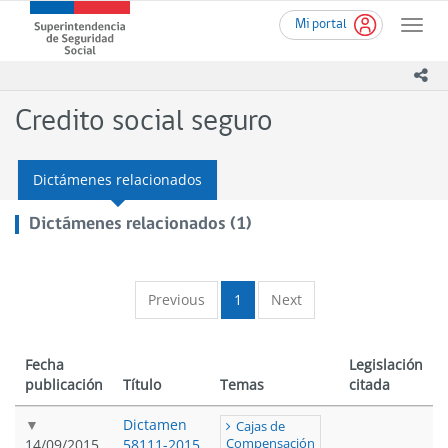
Ir
Superintendencia
Mi portal
al
Toggle
de
contenido
naviga
Seguridad
principal
ico
Social
(SUSESO)
Credito social seguro
-
Gobierno
de
Dictámenes relacionados
Chile
Dictámenes relacionados (1)
Previous
1
Next
Fecha
Legislación
publicación
Título
Temas
citada
Dictamen
Cajas de
14/09/2015
58111-2015
Compensación