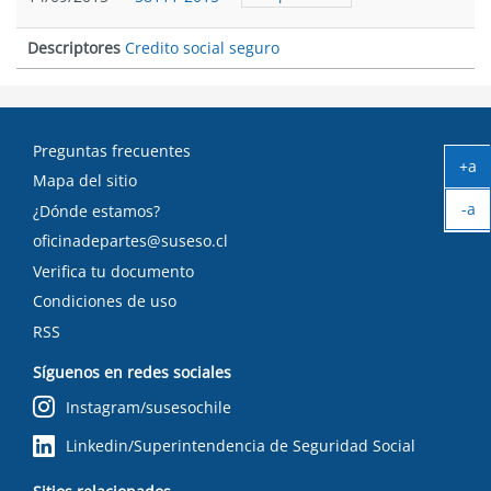
Descriptores
Credito social seguro
Preguntas frecuentes
+a
Mapa del sitio
Ag
-a
tex
¿Dónde estamos?
Ach
oficinadepartes@suseso.cl
tex
Verifica tu documento
Condiciones de uso
RSS
Síguenos en redes sociales
Instagram/susesochile
Linkedin/Superintendencia de Seguridad Social