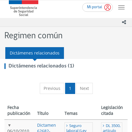
Ir
Superintendencia
Mi portal
al
Toggle
de
contenido
naviga
Seguridad
principal
ico
Social
(SUSESO)
Regimen común
-
Gobierno
de
Dictámenes relacionados
Chile
Dictámenes relacionados (1)
Previous
1
Next
Fecha
Legislación
publicación
Título
Temas
citada
Dictamen
Seguro
DL 3500,
06/10/2010
62682-
laboral (Ley
artículo