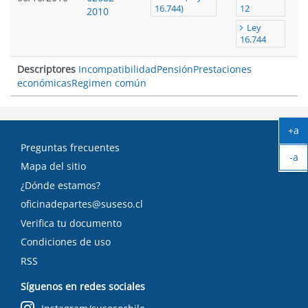
16.744)
12
2010
Ley
16.744
Descriptores
Incompatibilidad
Pensión
Prestaciones
económicas
Regimen común
+a
Ag
Preguntas frecuentes
-a
tex
Mapa del sitio
Ach
tex
¿Dónde estamos?
oficinadepartes@suseso.cl
Verifica tu documento
Condiciones de uso
RSS
Síguenos en redes sociales