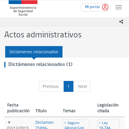
Ir
Superintendencia
Mi portal
al
Toggle
de
contenido
naviga
Seguridad
principal
ico
Social
(SUSESO)
Actos administrativos
-
Gobierno
de
Dictámenes relacionados
Chile
Dictámenes relacionados (1)
Previous
1
Next
Fecha
Legislación
publicación
Título
Temas
citada
Dictamen
Seguro
Ley
02/12/2013
75896-
laboral (Ley
16.744,