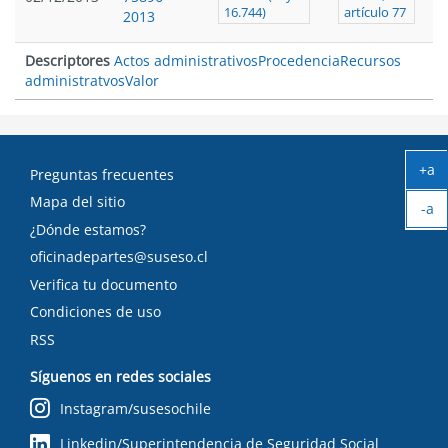
16.744)
artículo 77
2013
Descriptores
Actos administrativos
Procedencia
Recursos
administratvos
Valor
+a
Preguntas frecuentes
Ag
Mapa del sitio
-a
tex
Ach
¿Dónde estamos?
tex
oficinadepartes@suseso.cl
Verifica tu documento
Condiciones de uso
RSS
Síguenos en redes sociales
Instagram/susesochile
Linkedin/Superintendencia de Seguridad Social