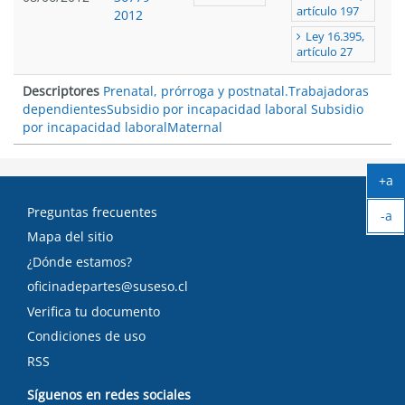
artículo 197
2012
Ley 16.395,
artículo 27
Descriptores
Prenatal, prórroga y postnatal.
Trabajadoras
dependientes
Subsidio por incapacidad laboral
Subsidio
por incapacidad laboral
Maternal
+a
Ag
Preguntas frecuentes
-a
tex
Ach
Mapa del sitio
tex
¿Dónde estamos?
oficinadepartes@suseso.cl
Verifica tu documento
Condiciones de uso
RSS
Síguenos en redes sociales