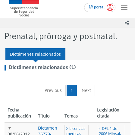
Ir
Superintendencia
Mi portal
al
Toggle
de
contenido
naviga
Seguridad
principal
ico
Social
(SUSESO)
Prenatal, prórroga y postnatal.
-
Gobierno
de
Dictámenes relacionados
Chile
Dictámenes relacionados (1)
Previous
1
Next
Fecha
Legislación
publicación
Título
Temas
citada
Dictamen
Licencias
DFL 1 de
08/06/2012
36779-
médicas
2006 Minsal,