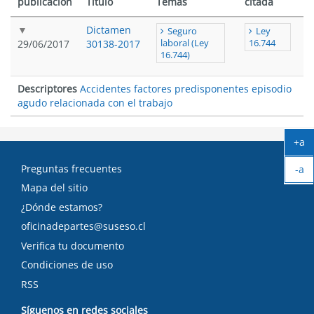
publicación
Título
Temas
citada
Dictamen
Seguro
Ley
29/06/2017
30138-2017
laboral (Ley
16.744
16.744)
Descriptores
Accidentes factores predisponentes episodio
agudo relacionada con el trabajo
+a
Ag
Preguntas frecuentes
-a
tex
Ach
Mapa del sitio
tex
¿Dónde estamos?
oficinadepartes@suseso.cl
Verifica tu documento
Condiciones de uso
RSS
Síguenos en redes sociales