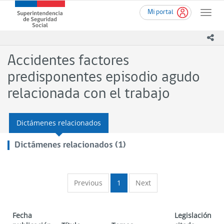
Ir
Superintendencia
Mi portal
al
Toggle
de
contenido
naviga
Seguridad
principal
ico
Social
(SUSESO)
Accidentes factores
-
Gobierno
predisponentes episodio agudo
de
relacionada con el trabajo
Chile
Dictámenes relacionados
Dictámenes relacionados (1)
Previous
1
Next
Fecha
Legislación