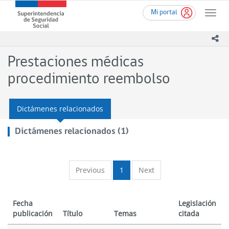
Ir
Superintendencia
Mi portal
al
Toggle
de
contenido
naviga
Seguridad
principal
ico
Social
(SUSESO)
Prestaciones médicas
-
Gobierno
procedimiento reembolso
de
Chile
Dictámenes relacionados
Dictámenes relacionados (1)
Previous
1
Next
Fecha
Legislación
publicación
Título
Temas
citada