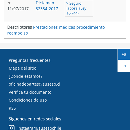
Dictamen
Seguro
11/07/2017
32334-2017
laboral (Ley
16.744)
Descriptores
Prestaciones médicas procedimiento
reembolso
+a
Ag
Preguntas frecuentes
-a
tex
Mapa del sitio
Ach
¿Dónde estamos?
tex
oficinadepartes@suseso.cl
Verifica tu documento
Condiciones de uso
RSS
Síguenos en redes sociales
Instagram/susesochile