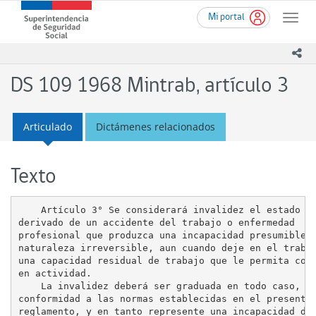
Ir
Superintendencia
Mi portal
al
Toggle
de
contenido
naviga
Seguridad
principal
ico
Social
(SUSESO)
DS 109 1968 Mintrab, artículo 3
-
Gobierno
de
Articulado
Dictámenes relacionados
Chile
Texto
    Artículo 3° Se considerará invalidez el estado

derivado de un accidente del trabajo o enfermedad

profesional que produzca una incapacidad presumibleme
naturaleza irreversible, aun cuando deje en el trabaj
una capacidad residual de trabajo que le permita cont
en actividad.

    La invalidez deberá ser graduada en todo caso, en
conformidad a las normas establecidas en el presente

reglamento, y en tanto represente una incapacidad de
