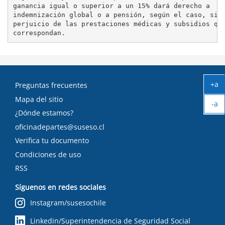
ganancia igual o superior a un 15% dará derecho a

indemnización global o a pensión, según el caso, sin

perjuicio de las prestaciones médicas y subsidios que
+a
Preguntas frecuentes
Ag
Mapa del sitio
-a
tex
¿Dónde estamos?
Ach
tex
oficinadepartes@suseso.cl
Verifica tu documento
Condiciones de uso
RSS
Síguenos en redes sociales
Instagram/susesochile
Linkedin/Superintendencia de Seguridad Social