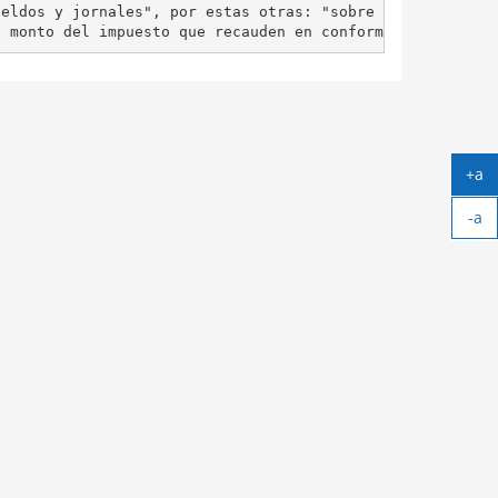
eldos y jornales", por estas otras: "sobre los sueldos, 
+a
Ag
-a
tex
Ach
tex