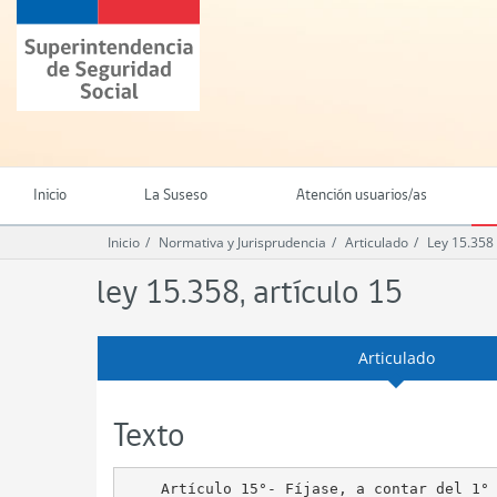
Ir
Superintendencia
al
de
contenido
Seguridad
principal
Social
(SUSESO)
-
Gobierno
de
Inicio
La Suseso
Atención usuarios/as
Chile
Inicio
Normativa y Jurisprudencia
Articulado
Ley 15.358
ley 15.358, artículo 15
Articulado
Texto
    Artículo 15°- Fíjase, a contar del 1° 