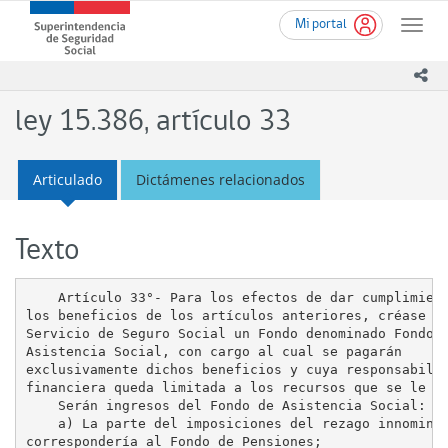
Ir
Superintendencia
Mi portal
al
Toggle
de
contenido
naviga
Seguridad
principal
ico
Social
(SUSESO)
ley 15.386, artículo 33
-
Gobierno
de
Articulado
Dictámenes relacionados
Chile
Texto
    Artículo 33°- Para los efectos de dar cumplimient
los beneficios de los artículos anteriores, créase en
Servicio de Seguro Social un Fondo denominado Fondo d
Asistencia Social, con cargo al cual se pagarán

exclusivamente dichos beneficios y cuya responsabilid
financiera queda limitada a los recursos que se le as
    Serán ingresos del Fondo de Asistencia Social:

    a) La parte del imposiciones del rezago innominad
correspondería al Fondo de Pensiones;
