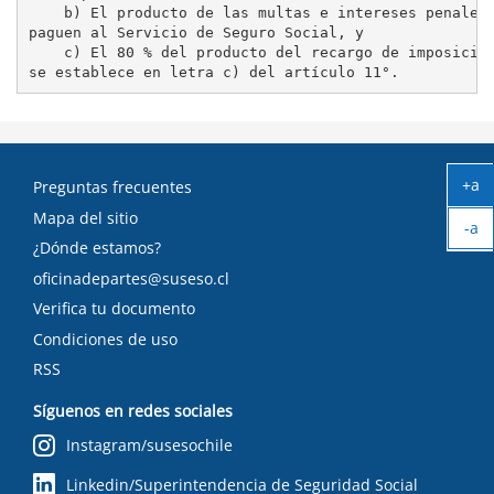
    b) El producto de las multas e intereses penales 
paguen al Servicio de Seguro Social, y

    c) El 80 % del producto del recargo de imposicion
+a
Preguntas frecuentes
Ag
Mapa del sitio
-a
tex
¿Dónde estamos?
Ach
tex
oficinadepartes@suseso.cl
Verifica tu documento
Condiciones de uso
RSS
Síguenos en redes sociales
Instagram/susesochile
Linkedin/Superintendencia de Seguridad Social