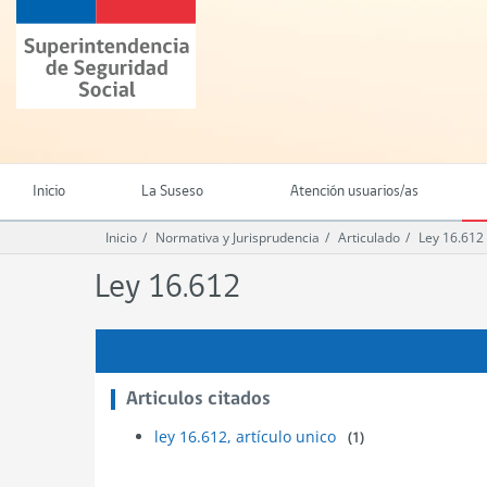
Ir
Superintendencia
al
de
contenido
Seguridad
principal
Social
(SUSESO)
-
Gobierno
de
Inicio
La Suseso
Atención usuarios/as
Chile
Inicio
Normativa y Jurisprudencia
Articulado
Ley 16.612
Ley 16.612
Articulos citados
ley 16.612, artículo unico
(1)