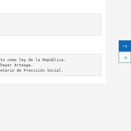
+a
Ag
-a
tex
to como ley de la República.

Ach
hayer Arteaga.

tex