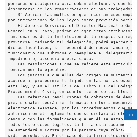
personas o cualquiera otra deban efectuar, y que haya
descontarse de las remuneraciones de sus trabajadores
    3° Aplicar las multas en que incurran esos emplea
por infracciones de las leyes sobre previsión social.
    El Jefe de Servicio, el Director Nacional o Geren
General en su caso, podrán delegar estas atribuciones
funcionarios de la Institución de la respectiva regió
provincia. Mediando tal delegación, podrá ejercer tam
dichas facultades, sin necesidad de nuevo mandato, el
funcionario que subrogue o reemplace al delegatario p
impedimento, ausencia u otra causa.

    Las resoluciones a que se refiere este artículo,

tendrán mérito ejecutivo.

    Los juicios a que ellas den origen se sustanciará
acuerdo al procedimiento fijado en las normas especia
esta ley, y en el Título I del Libro III del Código d
Procedimiento Civil, en cuanto fueren compatibles con
    Las referidas resoluciones de cobranzas de deudas
previsionales podrán ser firmadas en forma mecanizada
electrónica avanzada, por los procedimientos que se

autoricen en el reglamento que se dictará al efecto, 
+a
casos y con las formalidades que en él se establezcan
Ag
todos los efectos legales, la firma estampada mecánic
-a
tex
se entenderá suscrita por la persona cuya rúbrica hay
Ach
sido reproducida. En el caso de la firma electrónica 