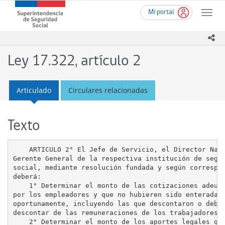
Ir
Superintendencia
Mi portal
al
Toggle
de
contenido
naviga
Seguridad
principal
ico
Social
(SUSESO)
Ley 17.322, artículo 2
-
Gobierno
de
Articulado
Circulares relacionadas
Chile
Texto
    ARTICULO 2° El Jefe de Servicio, el Director Naci
Gerente General de la respectiva institución de segur
social, mediante resolución fundada y según correspon
deberá:

    1° Determinar el monto de las cotizaciones adeuda
por los empleadores y que no hubieren sido enteradas

oportunamente, incluyendo las que descontaron o debie
descontar de las remuneraciones de los trabajadores;

    2° Determinar el monto de los aportes legales que