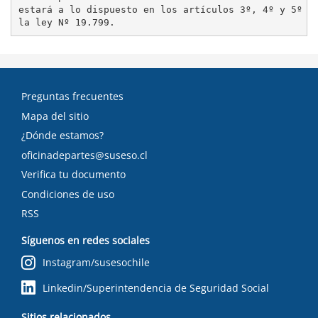
tex
estará a lo dispuesto en los artículos 3º, 4º y 5º de
Preguntas frecuentes
Mapa del sitio
¿Dónde estamos?
oficinadepartes@suseso.cl
Verifica tu documento
Condiciones de uso
RSS
Síguenos en redes sociales
Instagram/susesochile
Linkedin/Superintendencia de Seguridad Social
Sitios relacionados