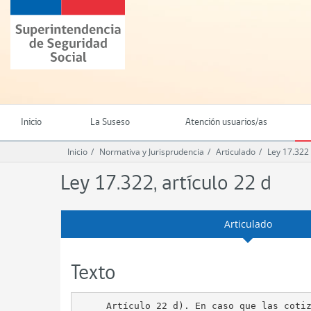
Ir
Superintendencia
al
de
contenido
Seguridad
principal
Social
(SUSESO)
-
Gobierno
de
Inicio
La Suseso
Atención usuarios/as
Chile
Inicio
Normativa y Jurisprudencia
Articulado
Ley 17.322
Ley 17.322, artículo 22 d
Articulado
Texto
     Artículo 22 d). En caso que las cotiz