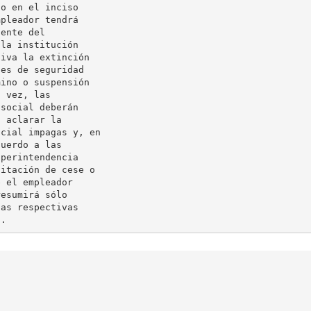
o en el inciso

pleador tendrá

ente del

la institución

iva la extinción

es de seguridad

ino o suspensión

 vez, las

social deberán

 aclarar la

cial impagas y, en

uerdo a las

perintendencia

itación de cese o

 el empleador

esumirá sólo

as respectivas
