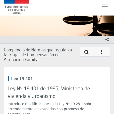
Contenido
Superintendencia
principal
Toggl
de
naviga
Seguridad
Social
(SUSESO)
-
Gobierno
ico
de
Chile
Compendio de Normas que regulan a
Compe
icono
las Cajas de Compensación de
Asignación Familiar
Ley 19.401
Ley N° 19.401 de 1995, Ministerio de
Vivienda y Urbanismo
Introduce modificaciones a la Ley N° 19.281, sobre
arrendamiento de viviendas con promesa de
compraventa.