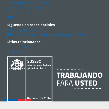
oficinadepartes@suseso.cl
Verifica tu documento
Condiciones de uso
RSS
Síguenos en redes sociales
Instagram/susesochile
Linkedin/Superintendencia de Seguridad Social
Sitios relacionados
Chileatiende
MiLicencia.cl