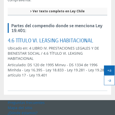
Ver texto completo en Ley Chile
Partes del compendio donde se menciona Ley
19.401:
4.6 TÍTULO VI. LEASING HABITACIONAL
Ubicado en:
4 LIBRO IV. PRESTACIONES LEGALES Y DE
BIENESTAR SOCIAL
/
4.6 TÍTULO VI. LEASING
HABITACIONAL
Articulado:
DS 120 de 1995 Minvu
-
DS 1334 de 1996
Minhda
-
Ley 16.395
-
Ley 18.833
-
Ley 19.281
-
Ley 19.281,
+a
Ag
artículo 17
-
Ley 19.401
-a
tex
Ach
tex
Preguntas frecuentes
Mapa del sitio
¿Dónde estamos?