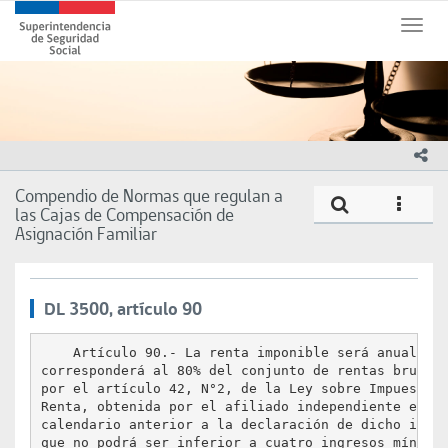
Contenido
Superintendencia
principal
Toggl
de
naviga
Seguridad
Social
(SUSESO)
-
Gobierno
ico
de
Chile
Compendio de Normas que regulan a
Compe
icono
las Cajas de Compensación de
Asignación Familiar
DL 3500, artículo 90
    Artículo 90.- La renta imponible será anual y

corresponderá al 80% del conjunto de rentas brutas 
por el artículo 42, N°2, de la Ley sobre Impuesto a
Renta, obtenida por el afiliado independiente en el
calendario anterior a la declaración de dicho impue
que no podrá ser inferior a cuatro ingresos mínimos