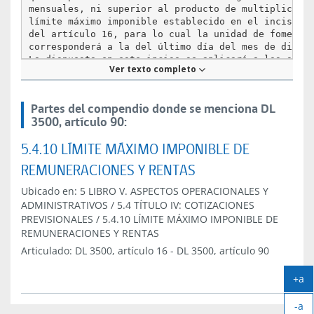
mensuales, ni superior al producto de multiplicar 1
límite máximo imponible establecido en el inciso pr
del artículo 16, para lo cual la unidad de fomento

corresponderá a la del último día del mes de diciem
Lo dispuesto en este inciso se aplicará a los socio
Ver texto completo
sociedades profesionales que tributen conforme al a
42, N° 2°, de la Ley sobre Impuesto a la Renta, qui
estarán obligados a cotizar de acuerdo a las dispos
Partes del compendio donde se menciona DL
de este Párrafo.

3500, artículo 90:
     Si un trabajador percibe simultáneamente renta
5.4.10 LÍMITE MÁXIMO IMPONIBLE DE
inciso anterior y remuneraciones de uno o más emple
todas las remuneraciones imponibles y rentas imponi
REMUNERACIONES Y RENTAS
inciso anterior, se sumarán para los efectos de apl
límite máximo anual establecido en el inciso preced
Ubicado en:
5 LIBRO V. ASPECTOS OPERACIONALES Y
de acuerdo a lo que determine una norma de carácter
ADMINISTRATIVOS
/
5.4 TÍTULO IV: COTIZACIONES
de la Superintendencia. En el evento que las cotiza
PREVISIONALES
/
5.4.10 LÍMITE MÁXIMO IMPONIBLE DE
previsionales superen el monto que debe enterarse d
REMUNERACIONES Y RENTAS
al límite máximo imponible establecido en el inciso
primero, se procederá a la reliquidación de las mis
Articulado:
DL 3500, artículo 16
-
DL 3500, artículo 90
parte de las respectivas instituciones previsionale
que estarán obligadas a devolver los excesos de cot
+a
al trabajador independiente.

Ag
-a
tex
     Los trabajadores independientes que no perciba