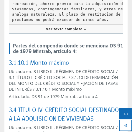
recreación, ahorro previo para la adquisición de

viviendas, contingencias familiares, y otras necesi
análoga naturaleza. El plazo de restitución de esto
préstamos no podrá exceder de cinco años.

Ver texto completo
     En el caso de los créditos de educación, el pl
antes indicado podrá ampliarse previa autorización 
Superintendencia de Seguridad Social hasta 15 años.
Partes del compendio donde se menciona DS 91
de 1979 Mintrab, artículo 4:
b)   Préstamos destinados a la adquisición, constru
ampliación y reparación de viviendas, y al

3.1.10.1 Monto máximo
refinanciamiento de mutuos hipotecarios. El plazo d
restitución de estos préstamos no podrá exceder de

Ubicado en:
3 LIBRO III. RÉGIMEN DE CRÉDITO SOCIAL
/
cuarenta años.

3.1 TÍTULO I. CRÉDITO SOCIAL
/
3.1.10 DETERMINACIÓN
DEL MONTO DEL CRÉDITO SOCIAL Y FIJACIÓN DE TASAS
     Las Cajas de Compensación podrán otorgar y

administrar mutuos hipotecarios endosables de los s
DE INTERÉS
/
3.1.10.1 Monto máximo
en el título V del DFL Nº251 de 1931, del Ministeri
Articulado:
DS 91 de 1979 Mintrab, artículo 4
Hacienda, siempre que se inscriban en el registro e
que lleva al efecto la Superintendencia de Valores 
3.4 TÍTULO IV. CRÉDITO SOCIAL DESTINADO
Seguros. Para inscribirse y mantenerse en el referi
+a
registro, las Cajas requerirán la autorización de l
A LA ADQUISICIÓN DE VIVIENDAS
Ag
Superintendencia de Seguridad Social, para lo cual 
-a
tex
acreditar que cumple con los requisitos de solvenci
Ubicado en:
3 LIBRO III. RÉGIMEN DE CRÉDITO SOCIAL
/
Ach
liquidez que establezca dicho Organismo, el que inf