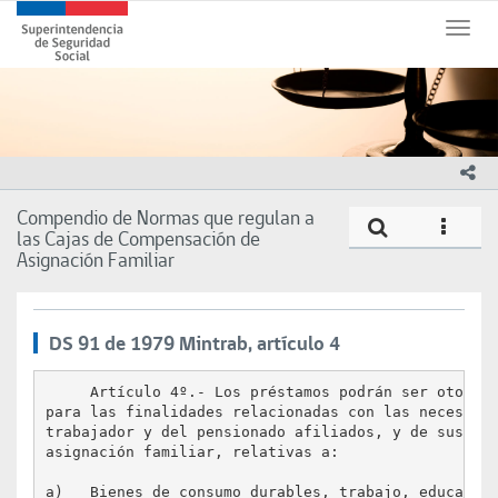
Contenido
Superintendencia
principal
Toggl
de
naviga
Seguridad
Social
(SUSESO)
-
Gobierno
ico
de
Chile
Compendio de Normas que regulan a
Compe
icono
las Cajas de Compensación de
Asignación Familiar
DS 91 de 1979 Mintrab, artículo 4
     Artículo 4º.- Los préstamos podrán ser otorgad
para las finalidades relacionadas con las necesidad
trabajador y del pensionado afiliados, y de sus cau
asignación familiar, relativas a:

a)   Bienes de consumo durables, trabajo, educación