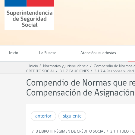
Ir
Superintendencia
al
de
contenido
Seguridad
principal
Social
(SUSESO)
-
Gobierno
de
Inicio
La Suseso
Atención usuarios/as
Chile
Inicio
Normativa y Jurisprudencia
Compendio de Normas qu
CRÉDITO SOCIAL
3.1.7 CAUCIONES
3.1.7.4 Responsabilidad 
Compendio de Normas que reg
Compensación de Asignación 
anterior
siguiente
3 LIBRO III. RÉGIMEN DE CRÉDITO SOCIAL
3.1 TÍTULO I.