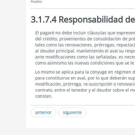
Avales
3.1.7.4 Responsabilidad de
3.1.7.4
El pagaré no debe incluir cláusulas que exprese
Responsabilidad
del crédito, provenientes de consolidación de pr
de
tales como las renovaciones, prórrogas, repacta
los
al deudor principal, manteniendo el aval su respo
Avales
ante modificaciones como las señaladas, es neces
como asimismo las nuevas condiciones que se le s
Lo mismo se aplica para la cónyuge en régimen 
para constituirse en aval, por lo que deberán sup
modificación, prórroga, re-suscripción o renova
contrato, entre el tenedor y el deudor sobre el m
constan.
anterior
siguiente