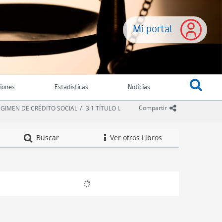
Mi portal
ciones
Estadísticas
Noticias
icono comparti
Compartir
 RÉGIMEN DE CRÉDITO SOCIAL
3.1 TÍTULO I.
Compendio de Nor
Buscar
Ver otros Libros
icono