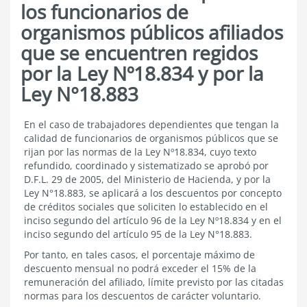
los funcionarios de
organismos públicos afiliados
que se encuentren regidos
por la Ley Nº18.834 y por la
Ley N°18.883
3.1.10.4
En el caso de trabajadores dependientes que tengan la
Situación
calidad de funcionarios de organismos públicos que se
especial
rijan por las normas de la
Ley Nº18.834
, cuyo texto
de
refundido, coordinado y sistematizado se aprobó por
los
D.F.L. 29 de 2005, del Ministerio de Hacienda, y por la
funcionarios
Ley N°18.883
, se aplicará a los descuentos por concepto
de
organismos
de créditos sociales que soliciten lo establecido en el
públicos
inciso segundo del
artículo 96 de la Ley Nº18.834
y en el
afiliados
inciso segundo del
artículo 95 de la Ley N°18.883.
que
se
Por tanto, en tales casos, el porcentaje máximo de
encuentren
descuento mensual no podrá exceder el 15% de la
regidos
remuneración del afiliado, límite previsto por las citadas
por
normas para los descuentos de carácter voluntario.
la