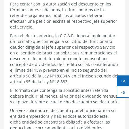
Ley
Para contar con la autorización del descuento en los
Nº18.834
términos antes señalados, los funcionarios de los
y
referidos organismos públicos afiliados deberán
por
la
efectuar una petición escrita al respectivo jefe superior
Ley
del Servicio.
N°18.883.
Para el efecto anterior, la C.C.A.F. deberá implementar
un formato que contenga la solicitud del funcionario
deudor dirigida al jefe superior del respectivo Servicio
en el sentido de practicar sobre sus remuneraciones el
descuento de un determinado monto mensual por
concepto de dividendos de crédito social, considerando
el límite del 15% previsto en el inciso segundo del
artículo 96 de la Ley Nº18.834 y en el inciso segundo del
+a
artículo 95 de la Ley N°18.883.
Ag
El formato que contenga la solicitud antes referida
-a
tex
deberá incluir, al menos, el valor del dividendo mensual
Ach
y el plazo durante el cual dicho descuento se efectuará.
tex
Una vez solicitado el descuento por el funcionario a su
entidad empleadora y habiéndose autorizado éste,
dicha entidad se encontrará obligada a efectuar las
deducciones correspondientes a los dividendos