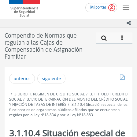
Ir
Superintendencia
Mi portal
al
Toggle
de
contenido
naviga
Seguridad
principal
ico
Social
(SUSESO)
Compendio de Normas que
Compe
icono
-
regulan a las Cajas de
Gobierno
Compensación de Asignación
de
Chile
Familiar
Descar
anterior
siguiente
3 LIBRO III. RÉGIMEN DE CRÉDITO SOCIAL
3.1 TÍTULO I. CRÉDITO
SOCIAL
3.1.10 DETERMINACIÓN DEL MONTO DEL CRÉDITO SOCIAL
Y FIJACIÓN DE TASAS DE INTERÉS
3.1.10.4 Situación especial de los
funcionarios de organismos públicos afiliados que se encuentren
regidos por la Ley Nº18.834 y por la Ley N°18.883
3.1.10.4 Situación especial de