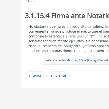
Público
3.1.15.4 Firma ante Notari
3.1.15.4
No obstante que no es un requisito de validez la 
Firma
conveniente, ya que produce el efecto que el paga
ante
conforme lo establece el
artículo 434 N°4, inciso 
Notario
señala: "Tendrán mérito ejecutivo, sin necesidad
Público
cheque, respecto del obligado cuya firma aparezca
Civil en las comunas donde no tenga su asiento u
Referencias legales:
Ley 1.552 (Código Procedim
anterior
siguiente