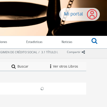
Mi portal
ciones
Estadísticas
Noticias
icono comparti
Compartir
 RÉGIMEN DE CRÉDITO SOCIAL
3.1 TÍTULO I.
Compendio de Nor
Buscar
Ver otros Libros
icono