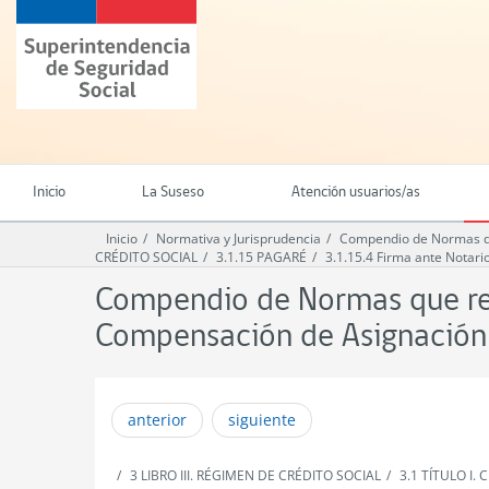
Ir
Superintendencia
al
de
contenido
Seguridad
principal
Social
(SUSESO)
-
Gobierno
de
Inicio
La Suseso
Atención usuarios/as
Chile
Inicio
Normativa y Jurisprudencia
Compendio de Normas qu
CRÉDITO SOCIAL
3.1.15 PAGARÉ
3.1.15.4 Firma ante Notari
Compendio de Normas que reg
Compensación de Asignación 
anterior
siguiente
3 LIBRO III. RÉGIMEN DE CRÉDITO SOCIAL
3.1 TÍTULO I.