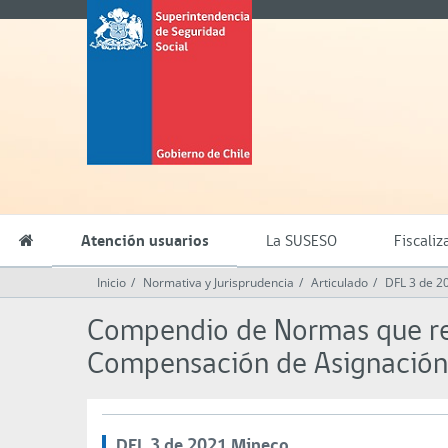
Contenido
Superintendencia
principal
de
Seguridad
Social
(SUSESO)
-
Gobierno
de
Chile
Atención usuarios
La SUSESO
Fiscaliz
Inicio
Normativa y Jurisprudencia
Articulado
DFL 3 de 2
Compendio de Normas que reg
Compensación de Asignación
DFL 3 de 2021 Mineco