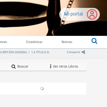
Mi portal
ciones
Estadísticas
Noticias
icono comparti
Compartir
DESCRIPCIÓN GENERAL
1.4 TÍTULO IV.
Compendio de Nor
Buscar
Ver otros Libros
icono