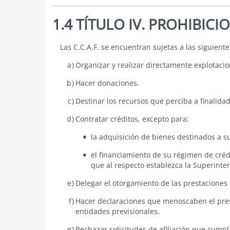
1.4 TÍTULO IV. PROHIBICI
1.4
Las C.C.A.F. se encuentran sujetas a las siguient
TÍTULO
IV.
Organizar y realizar directamente explotacio
PROHIBICIONES
Hacer donaciones.
Destinar los recursos que perciba a finalidad
Contratar créditos, excepto para:
la adquisición de bienes destinados a s
el financiamiento de su régimen de crédi
que al respecto establezca la Superinte
Delegar el otorgamiento de las prestaciones
Hacer declaraciones que menoscaben el prest
entidades previsionales.
Rechazar solicitudes de afiliación que cumpla