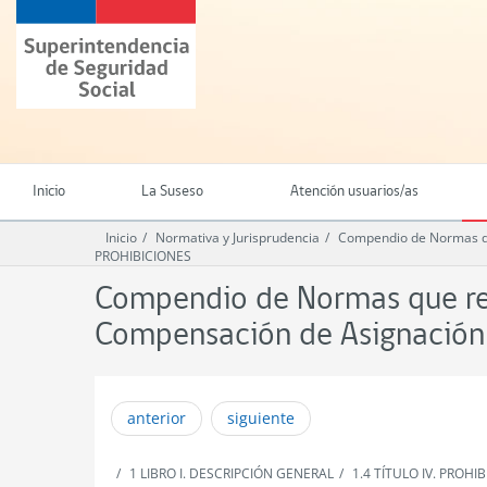
Ir
Superintendencia
al
de
contenido
Seguridad
principal
Social
(SUSESO)
-
Gobierno
de
Inicio
La Suseso
Atención usuarios/as
Chile
Inicio
Normativa y Jurisprudencia
Compendio de Normas qu
PROHIBICIONES
Compendio de Normas que reg
Compensación de Asignación 
anterior
siguiente
1 LIBRO I. DESCRIPCIÓN GENERAL
1.4 TÍTULO IV. PROHI