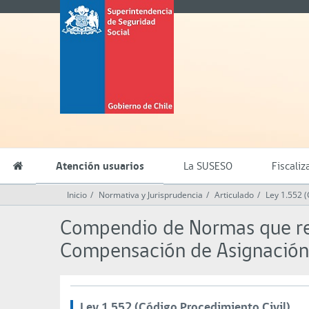
Contenido
Superintendencia
principal
de
Seguridad
Social
(SUSESO)
-
Gobierno
de
Chile
Atención usuarios
La SUSESO
Fiscaliz
Inicio
Normativa y Jurisprudencia
Articulado
Ley 1.552 (
Compendio de Normas que reg
Compensación de Asignación
Ley 1.552 (Código Procedimiento Civil)