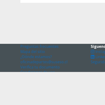
Preguntas frecuentes
Sígueno
Mapa del sitio
Insta
¿Dónde estamos?
Linke
oficinadepartes@suseso.cl
Segurid
Verifica tu documento
Condiciones de uso
RSS