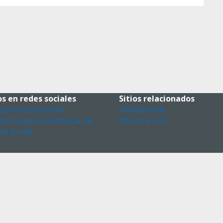
s en redes sociales
Sitios relacionados
gram/susesochile
Chileatiende
din/Superintendencia de
MiLicencia.cl
ad Social