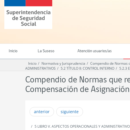
Ir
Superintendencia
al
de
contenido
Seguridad
principal
Social
(SUSESO)
-
Gobierno
de
Inicio
La Suseso
Atención usuarios/as
Chile
Inicio
Normativa y Jurisprudencia
Compendio de Normas qu
ADMINISTRATIVOS
5.2 TÍTULO II: CONTROL INTERNO
5.2.3
Compendio de Normas que reg
Compensación de Asignación 
anterior
siguiente
5 LIBRO V. ASPECTOS OPERACIONALES Y ADMINISTRATIVO