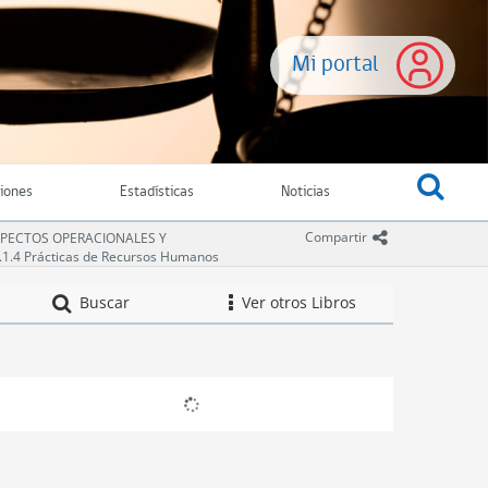
Mi portal
ciones
Estadísticas
Noticias
icono comparti
Compartir
ASPECTOS OPERACIONALES Y
3.1.4 Prácticas de Recursos Humanos
Compendio de Nor
Buscar
Ver otros Libros
icono