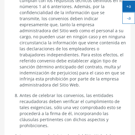
cumplan con los requisitos técnicos definidos en los
+a
números 1 al 6 anteriores. Además, por la
Ag
confidencialidad de la información que se
-a
tex
transmite, los convenios deben indicar
Ach
expresamente que, tanto la empresa
tex
administradora del Sitio web como el personal a su
cargo, no pueden usar en ningún caso y en ninguna
circunstancia la información que viene contenida en
las declaraciones de los empleadores o
trabajadores independientes. Para estos efectos, el
referido convenio debe establecer algún tipo de
sanción (término anticipado del contrato, multa y/
indemnización de perjuicios) para el caso en que se
infrinja esta prohibición por parte de la empresa
administradora del Sitio Web.
Antes de celebrar los convenios, las entidades
recaudadoras deben verificar el cumplimiento de
tales exigencias, sólo una vez comprobado esto se
procederá a la firma de él, incorporando las
cláusulas pertinentes con dichos aspectos y
prohibiciones.