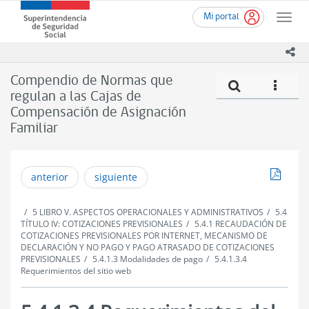
Ir
Superintendencia
Mi portal
al
Toggle
de
contenido
naviga
Seguridad
principal
ico
Social
(SUSESO)
Compendio de Normas que
Compe
icono
-
regulan a las Cajas de
Gobierno
Compensación de Asignación
de
Chile
Familiar
Descar
anterior
siguiente
5 LIBRO V. ASPECTOS OPERACIONALES Y ADMINISTRATIVOS
5.4
TÍTULO IV: COTIZACIONES PREVISIONALES
5.4.1 RECAUDACIÓN DE
COTIZACIONES PREVISIONALES POR INTERNET, MECANISMO DE
DECLARACIÓN Y NO PAGO Y PAGO ATRASADO DE COTIZACIONES
PREVISIONALES
5.4.1.3 Modalidades de pago
5.4.1.3.4
Requerimientos del sitio web