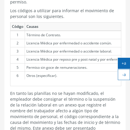
permiso.
Los códigos a utilizar para informar el movimiento de
personal son los siguientes.
Código
Causas
1
Término de Contrato.
2
Licencia Médica por enfermedad o accidente común.
3
Licencia Médica por enfermedad o accidente laboral.
4
Licencia Médica por reposo pre y post natal y por enfermedad 
+a
5
Permiso sin goce de remuneraciones.
Ag
-a
tex
6
Otros (especificar).
Ach
tex
En tanto las planillas no se hayan modificado, el
empleador debe consignar el término o la suspensión
de la relación laboral en un anexo que registre el
nombre del trabajador afecto a algún tipo de
movimiento de personal, el código correspondiente a la
causa del movimiento y las fechas de inicio y de término
del mismo. Este anexo debe ser presentado