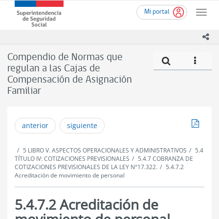
Ir
Superintendencia
Mi portal
al
Toggle
de
contenido
naviga
Seguridad
principal
ico
Social
(SUSESO)
Compendio de Normas que
Compe
icono
-
regulan a las Cajas de
Gobierno
Compensación de Asignación
de
Chile
Familiar
Descar
anterior
siguiente
5 LIBRO V. ASPECTOS OPERACIONALES Y ADMINISTRATIVOS
5.4
TÍTULO IV: COTIZACIONES PREVISIONALES
5.4.7 COBRANZA DE
COTIZACIONES PREVISIONALES DE LA LEY N°17.322.
5.4.7.2
Acreditación de movimiento de personal
5.4.7.2 Acreditación de
movimiento de personal