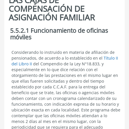
COMPENSACIÓN DE
ASIGNACIÓN FAMILIAR
5.5.2.1 Funcionamiento de oficinas
5.5.2
AGENCIAS
móviles
MÓVILES
DE
LAS
5.5.2.1
Considerando lo instruido en materia de afiliación de
CAJAS
Funcionamiento
pensionados, de acuerdo a lo establecido en el
Título II
DE
de
del Libro II
del Compendio de la Ley N°18.833,
y
COMPENSACIÓN
oficinas
DE
especialmente en lo que dice relación con el
móviles
ASIGNACIÓN
otorgamiento de las prestaciones en el mismo lugar en
FAMILIAR
que ellas fueren solicitadas y dentro del tiempo
establecido por cada C.C.A.F. para la entrega del
beneficio que se trate, las oficinas o agencias móviles
deben contar con un cronograma calendarizado de su
funcionamiento, con indicación expresa de su horario y
ubicación exacta en cada localidad. Este programa debe
contemplar que las oficinas móviles atiendan a lo
menos 2 días al mes en el mismo lugar, con la
periodicidad que se requiera para el adecuado