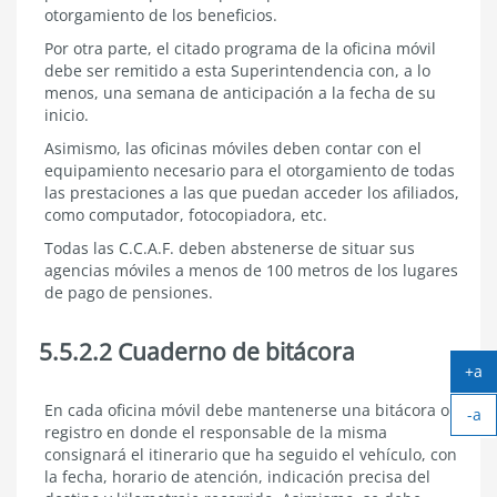
otorgamiento de los beneficios.
Por otra parte, el citado programa de la oficina móvil
debe ser remitido a esta Superintendencia con, a lo
menos, una semana de anticipación a la fecha de su
inicio.
Asimismo, las oficinas móviles deben contar con el
equipamiento necesario para el otorgamiento de todas
las prestaciones a las que puedan acceder los afiliados,
como computador, fotocopiadora, etc.
Todas las C.C.A.F. deben abstenerse de situar sus
agencias móviles a menos de 100 metros de los lugares
de pago de pensiones.
5.5.2.2 Cuaderno de bitácora
+a
Ag
5.5.2.2
En cada oficina móvil debe mantenerse una bitácora o
-a
tex
Cuaderno
registro en donde el responsable de la misma
Ach
de
consignará el itinerario que ha seguido el vehículo, con
tex
bitácora
la fecha, horario de atención, indicación precisa del