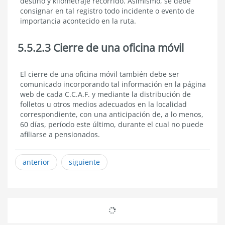
destino y kilometraje recorrido. Asimismo, se debe
consignar en tal registro todo incidente o evento de
importancia acontecido en la ruta.
5.5.2.3 Cierre de una oficina móvil
5.5.2.3
El cierre de una oficina móvil también debe ser
Cierre
comunicado incorporando tal información en la página
de
web de cada C.C.A.F. y mediante la distribución de
una
folletos u otros medios adecuados en la localidad
oficina
correspondiente, con una anticipación de, a lo menos,
móvil
60 días, período este último, durante el cual no puede
afiliarse a pensionados.
anterior
siguiente