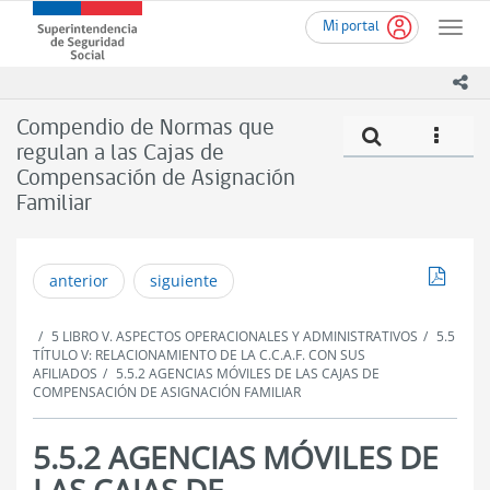
Ir
Superintendencia
Mi portal
al
Toggle
de
contenido
naviga
Seguridad
principal
ico
Social
(SUSESO)
Compendio de Normas que
Compe
icono
-
regulan a las Cajas de
Gobierno
Compensación de Asignación
de
Chile
Familiar
Descar
anterior
siguiente
5 LIBRO V. ASPECTOS OPERACIONALES Y ADMINISTRATIVOS
5.5
TÍTULO V: RELACIONAMIENTO DE LA C.C.A.F. CON SUS
AFILIADOS
5.5.2 AGENCIAS MÓVILES DE LAS CAJAS DE
COMPENSACIÓN DE ASIGNACIÓN FAMILIAR
5.5.2 AGENCIAS MÓVILES DE
LAS CAJAS DE