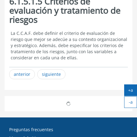
6.1.5.1.5 Criterios de
evaluación y tratamiento de
riesgos
6.1.5.1.5
La C.C.A.F. debe definir el criterio de evaluación de
Criterios
riesgo que mejor se adecúe a su contexto organizacional
de
y estratégico. Además, debe especificar los criterios de
evaluación
tratamiento de los riesgos, junto con las variables a
y
considerar en cada una de ellas.
tratamiento
de
riesgos
anterior
siguiente
+a
Ag
-a
tex
Ach
tex
Preguntas frecuentes