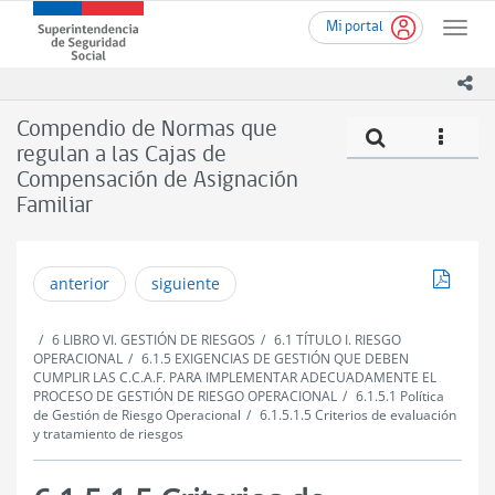
Ir
Superintendencia
Mi portal
al
Toggle
de
contenido
naviga
Seguridad
principal
ico
Social
(SUSESO)
Compendio de Normas que
Compe
icono
-
regulan a las Cajas de
Gobierno
Compensación de Asignación
de
Chile
Familiar
Descar
anterior
siguiente
6 LIBRO VI. GESTIÓN DE RIESGOS
6.1 TÍTULO I. RIESGO
OPERACIONAL
6.1.5 EXIGENCIAS DE GESTIÓN QUE DEBEN
CUMPLIR LAS C.C.A.F. PARA IMPLEMENTAR ADECUADAMENTE EL
PROCESO DE GESTIÓN DE RIESGO OPERACIONAL
6.1.5.1 Política
de Gestión de Riesgo Operacional
6.1.5.1.5 Criterios de evaluación
y tratamiento de riesgos