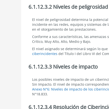
6.1.12.3.2 Niveles de peligrosidad
6.1.12.3.2
El nivel de peligrosidad determina la potenci
Niveles
incidente en las redes, equipos y sistemas de l
de
en el otorgamiento de las prestaciones.
peligrosidad
Conforme a sus características, las amenazas so
Crítico, Muy Alto, Alto, Medio y Bajo.
El nivel asignado se determinará según lo que 
ciberincidentes
del Título I del Libro VI
del Com
6.1.12.3.3 Niveles de impacto
6.1.12.3.3
Los posibles niveles de impacto de un ciberincid
Niveles
Sin Impacto. El nivel de impacto correspondie
de
Anexo N°6: Niveles de impacto de los ciberinc
Impacto
N°18.833.
6.1.12.3.4 Resolución de Ciberinc