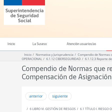
Ir
Superintendencia
al
de
contenido
Seguridad
principal
Social
(SUSESO)
-
Gobierno
de
Inicio
La Suseso
Atención usuarios/as
Chile
Inicio
Normativa y Jurisprudencia
Compendio de Normas qu
OPERACIONAL
6.1.12 CIBERSEGURIDAD
6.1.12.3 Reporte de
Compendio de Normas que reg
Compensación de Asignación 
anterior
siguiente
6 LIBRO VI. GESTIÓN DE RIESGOS
6.1 TÍTULO I. RIESGO