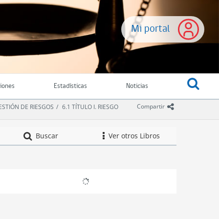
Mi portal
ciones
Estadísticas
Noticias
icono comparti
Compartir
GESTIÓN DE RIESGOS
6.1 TÍTULO I. RIESGO
Compendio de Nor
Buscar
Ver otros Libros
icono