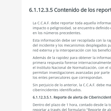
6.1.12.3.5 Contenido de los repor
6.1.12.3.5
La C.C.A.F. debe reportar toda aquella informac
Contenido
impacto o peligrosidad, se encuentra definido e
de
en los números precedentes.
los
reportes
Esta información debe ser recopilada con la ra
de
del incidente y los mecanismos desplegados par
Ciberincidentes
red externa y la interoperación con los benefici
Además de la rapidez para obtener la informac
primera respuesta forense internacionalmente
el Instituto Nacional de Normalización, con el
permitan investigaciones avanzadas por parte
los entes persecutores que correspondan.
Sin perjuicio de lo anterior, la C.C.A.F. debe m
ciberincidentes identificados.
6.1.12.3.5.1. Reporte de alerta de Ciberinciden
Dentro del plazo de 1 hora, contado desde la t
reportar a través del formulario "Reporte de al