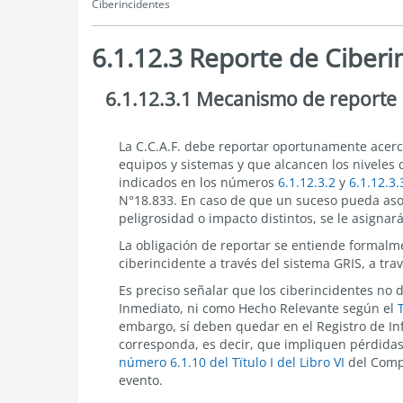
Ciberincidentes
6.1.12.3 Reporte de Ciberi
6.1.12.3.1 Mecanismo de reporte
6.1.12.3
Reporte
de
Ciberincidentes
6.1.12.3.1
La C.C.A.F. debe reportar oportunamente acerc
Mecanismo
equipos y sistemas y que alcancen los niveles 
de
indicados en los
números
6.1.12.3.2
y
6.1.12.3.
reporte
N°18.833
. En caso de que un suceso pueda aso
peligrosidad o impacto distintos, se le asignará
La obligación de reportar se entiende formalm
ciberincidente a través del sistema GRIS, a trav
Es preciso señalar que los ciberincidentes no 
Inmediato, ni como Hecho Relevante según
el
T
embargo, sí deben quedar en el Registro de In
corresponda, es decir, que impliquen pérdidas
número 6.1.10 del Tïtulo I del Libro VI
del Comp
evento.