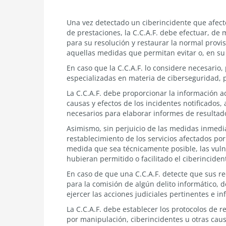
6.1.12.3.4
Una vez detectado un ciberincidente que afecte
Resolución
de prestaciones, la C.C.A.F. debe efectuar, de
de
para su resolución y restaurar la normal provi
Ciberincidentes
aquellas medidas que permitan evitar o, en su 
En caso que la C.C.A.F. lo considere necesario,
especializadas en materia de ciberseguridad, p
La C.C.A.F. debe proporcionar la información ad
causas y efectos de los incidentes notificados, 
necesarios para elaborar informes de resultad
Asimismo, sin perjuicio de las medidas inmedia
restablecimiento de los servicios afectados por
medida que sea técnicamente posible, las vuln
hubieran permitido o facilitado el ciberinciden
En caso de que una C.C.A.F. detecte que sus r
para la comisión de algún delito informático, 
ejercer las acciones judiciales pertinentes e i
La C.C.A.F. debe establecer los protocolos de 
por manipulación, ciberincidentes u otras cau