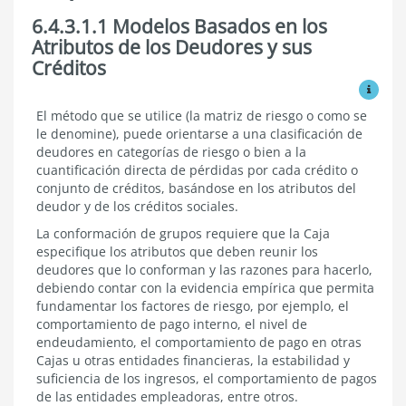
6.4.3.1.1 Modelos Basados en los
6.4.3.1
Tipo
Atributos de los Deudores y sus
de
Créditos
Modelos
Propios
Ver mo
6.4.3.1.1
El método que se utilice (la matriz de riesgo o como se
Modelos
le denomine), puede orientarse a una clasificación de
Basados
deudores en categorías de riesgo o bien a la
en
cuantificación directa de pérdidas por cada crédito o
los
conjunto de créditos, basándose en los atributos del
Atributos
deudor y de los créditos sociales.
de
los
La conformación de grupos requiere que la Caja
Deudores
especifique los atributos que deben reunir los
y
sus
deudores que lo conforman y las razones para hacerlo,
Créditos.
debiendo contar con la evidencia empírica que permita
fundamentar los factores de riesgo, por ejemplo, el
comportamiento de pago interno, el nivel de
endeudamiento, el comportamiento de pago en otras
Cajas u otras entidades financieras, la estabilidad y
suficiencia de los ingresos, el comportamiento de pagos
de las entidades empleadoras, entre otros.