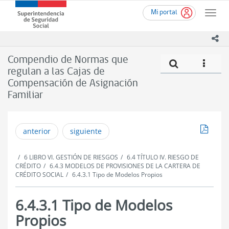
Ir
Superintendencia
Mi portal
al
Toggle
de
contenido
naviga
Seguridad
principal
ico
Social
(SUSESO)
Compendio de Normas que
Compe
icono
-
regulan a las Cajas de
Gobierno
Compensación de Asignación
de
Chile
Familiar
Descar
anterior
siguiente
6 LIBRO VI. GESTIÓN DE RIESGOS
6.4 TÍTULO IV. RIESGO DE
CRÉDITO
6.4.3 MODELOS DE PROVISIONES DE LA CARTERA DE
CRÉDITO SOCIAL
6.4.3.1 Tipo de Modelos Propios
6.4.3.1 Tipo de Modelos
Propios