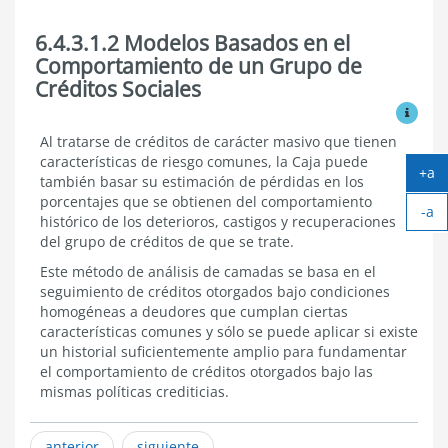
6.4.3.1.2 Modelos Basados en el
Comportamiento de un Grupo de
Créditos Sociales
Ver mo
6.4.3.1.2
Al tratarse de créditos de carácter masivo que tienen
Modelos
características de riesgo comunes, la Caja puede
+a
Basados
también basar su estimación de pérdidas en los
Ag
en
porcentajes que se obtienen del comportamiento
el
-a
tex
histórico de los deterioros, castigos y recuperaciones
Comportamiento
Ach
del grupo de créditos de que se trate.
de
tex
un
Este método de análisis de camadas se basa en el
Grupo
seguimiento de créditos otorgados bajo condiciones
de
Créditos
homogéneas a deudores que cumplan ciertas
Sociales
características comunes y sólo se puede aplicar si existe
un historial suficientemente amplio para fundamentar
el comportamiento de créditos otorgados bajo las
mismas políticas crediticias.
anterior
siguiente