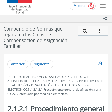
Ir
Superintendencia
Mi portal
al
Toggle
de
contenido
naviga
Seguridad
principal
ico
Social
(SUSESO)
Compendio de Normas que
Compe
icono
-
regulan a las Cajas de
Gobierno
Compensación de Asignación
de
Chile
Familiar
Descar
anterior
siguiente
2 LIBRO II. AFILIACIÓN Y DESAFILIACIÓN
2.1 TÍTULO I.
AFILIACIÓN DE ENTIDADES EMPLEADORAS
2.1.2 PROCEDIMIENTO
DE AFILIACIÓN Y DESAFILIACIÓN EFECTUADA POR MEDIOS
ELECTRÓNICOS
2.1.2.1 Procedimiento general de afiliación a una
C.C.A.F., efectuada por medios electrónicos
2.1.2.1 Procedimiento general