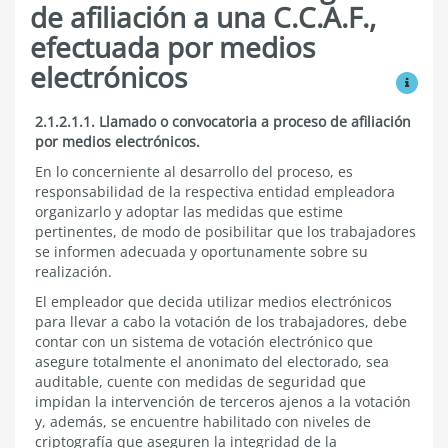
de afiliación a una C.C.A.F.,
efectuada por medios
electrónicos
Ver mo
2.1.2.1
2.1.2.1.1. Llamado o convocatoria a proceso de afiliación
Procedimiento
por medios electrónicos.
general
de
En lo concerniente al desarrollo del proceso, es
afiliación
responsabilidad de la respectiva entidad empleadora
a
organizarlo y adoptar las medidas que estime
una
pertinentes, de modo de posibilitar que los trabajadores
C.C.A.F.,
se informen adecuada y oportunamente sobre su
efectuada
realización.
por
medios
El empleador que decida utilizar medios electrónicos
electrónicos
para llevar a cabo la votación de los trabajadores, debe
contar con un sistema de votación electrónico que
asegure totalmente el anonimato del electorado, sea
auditable, cuente con medidas de seguridad que
impidan la intervención de terceros ajenos a la votación
y, además, se encuentre habilitado con niveles de
criptografía que aseguren la integridad de la