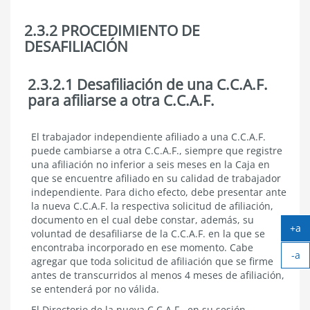
2.3.2 PROCEDIMIENTO DE
DESAFILIACIÓN
2.3.2.1 Desafiliación de una C.C.A.F.
2.3.2
PROCEDIMIENTO
para afiliarse a otra C.C.A.F.
DE
DESAFILIACIÓN
2.3.2.1
El trabajador independiente afiliado a una C.C.A.F.
Desafiliación
puede cambiarse a otra C.C.A.F., siempre que registre
de
una afiliación no inferior a seis meses en la Caja en
una
que se encuentre afiliado en su calidad de trabajador
C.C.A.F.
independiente. Para dicho efecto, debe presentar ante
para
la nueva C.C.A.F. la respectiva solicitud de afiliación,
afiliarse
a
documento en el cual debe constar, además, su
+a
otra
voluntad de desafiliarse de la C.C.A.F. en la que se
Ag
C.C.A.F.
encontraba incorporado en ese momento. Cabe
-a
tex
agregar que toda solicitud de afiliación que se firme
Ach
antes de transcurridos al menos 4 meses de afiliación,
tex
se entenderá por no válida.
El Directorio de la nueva C.C.A.F., en su sesión