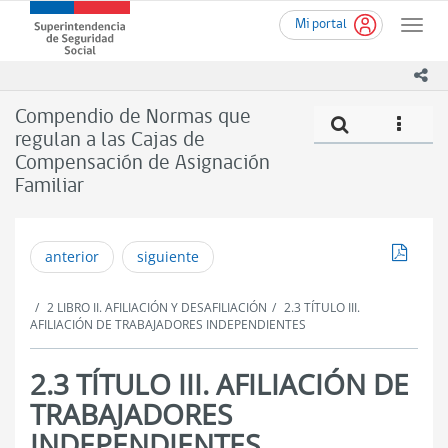
Ir
Superintendencia
Mi portal
al
Toggle
de
contenido
naviga
Seguridad
principal
ico
Social
(SUSESO)
Compendio de Normas que
Compe
icono
-
regulan a las Cajas de
Gobierno
Compensación de Asignación
de
Chile
Familiar
Descar
anterior
siguiente
2 LIBRO II. AFILIACIÓN Y DESAFILIACIÓN
2.3 TÍTULO III.
AFILIACIÓN DE TRABAJADORES INDEPENDIENTES
2.3 TÍTULO III. AFILIACIÓN DE
TRABAJADORES
INDEPENDIENTES