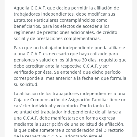
2.3.1.1
Aquella C.C.A.F. que decida permitir la afiliación de
Procedimiento
trabajadores independientes, debe modificar sus
Estatutos Particulares contemplándolos como
beneficiarios, para los efectos de acceder a los
regímenes de prestaciones adicionales, de crédito
social y de prestaciones complementarias.
Para que un trabajador independiente pueda afiliarse
a una C.C.A.F. es necesario que haya cotizado para
pensiones y salud en los últimos 30 días, requisito que
debe acreditar ante la respectiva C.C.A.F. y ser
verificado por ésta. Se entenderá que dicho período
corresponde al mes anterior a la fecha en que formula
su solicitud.
La afiliación de los trabajadores independientes a una
Caja de Compensación de Asignación Familiar tiene un
carácter individual y voluntario. Por lo tanto, la
voluntad del trabajador independiente de afiliarse a
una C.C.A.F. debe manifestarse en forma expresa
mediante la suscripción de una solicitud de afiliación,
la que debe someterse a consideración del Directorio
de la respectiva C.C.A.F., adoptando éste el