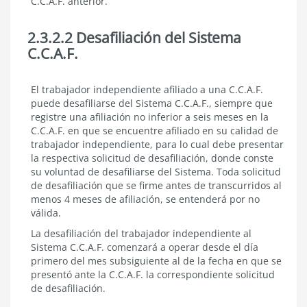
C.C.A.F. anterior.
2.3.2.2 Desafiliación del Sistema
C.C.A.F.
2.3.2.2
El trabajador independiente afiliado a una C.C.A.F.
Desafiliación
puede desafiliarse del Sistema C.C.A.F., siempre que
del
registre una afiliación no inferior a seis meses en la
Sistema
C.C.A.F. en que se encuentre afiliado en su calidad de
C.C.A.F.
trabajador independiente, para lo cual debe presentar
la respectiva solicitud de desafiliación, donde conste
su voluntad de desafiliarse del Sistema. Toda solicitud
de desafiliación que se firme antes de transcurridos al
menos 4 meses de afiliación, se entenderá por no
válida.
La desafiliación del trabajador independiente al
Sistema C.C.A.F. comenzará a operar desde el día
primero del mes subsiguiente al de la fecha en que se
presentó ante la C.C.A.F. la correspondiente solicitud
de desafiliación.