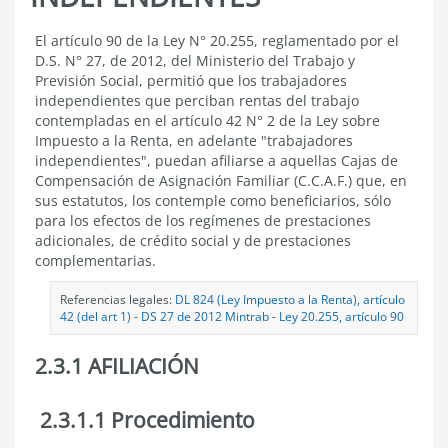
2.3
El
artículo 90 de la Ley N° 20.255, reglamentado por el
TÍTULO
D.S. N° 27, de 2012, del Ministerio del Trabajo y
III.
Previsión Social
, permitió que los trabajadores
AFILIACIÓN
independientes que perciban rentas del trabajo
DE
contempladas en el
artículo 42 N° 2 de la Ley sobre
TRABAJADORES
Impuesto a la Renta
, en adelante "trabajadores
INDEPENDIENTES
independientes", puedan afiliarse a aquellas Cajas de
Compensación de Asignación Familiar (C.C.A.F.) que, en
sus estatutos, los contemple como beneficiarios, sólo
para los efectos de los regímenes de prestaciones
adicionales, de crédito social y de prestaciones
complementarias.
Referencias legales:
DL 824 (Ley Impuesto a la Renta), artículo
42 (del art 1)
-
DS 27 de 2012 Mintrab
-
Ley 20.255, artículo 90
2.3.1 AFILIACIÓN
2.3.1.1 Procedimiento
2.3.1
AFILIACIÓN