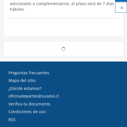
Ag
adicionales o complementarios, el plazo será de 7 días
-a
tex
hábiles.
Ach
tex
Preguntas frecuentes
Mapa del sitio
¿Dónde estamos?
oficinadepartes@suseso.cl
Verifica tu documento
Condiciones de uso
RSS