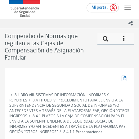
Ir
Superintendencia
Mi portal
al
Toggle
de
contenido
naviga
Seguridad
principal
ico
Social
(SUSESO)
Compendio de Normas que
Compe
icono
-
regulan a las Cajas de
Gobierno
Compensación de Asignación
de
Chile
Familiar
Descar
8 LIBRO VIII. SISTEMAS DE INFORMACIÓN, INFORMES Y
REPORTES
8.4 TÍTULO IV. PROCEDIMIENTO PARA EL ENVÍO A LA
SUPERINTENDENCIA DE SEGURIDAD SOCIAL DE INFORMES Y/O
ANTECEDENTES A TRAVÉS DE LA PLATAFORMA PAE, OPCIÓN “OTROS
INGRESOS
8.4.1 PLAZOS A LA CAJA DE COMPENSACIÓN PARA EL
ENVÍO A LA SUPERINTENDENCIA DE SEGURIDAD SOCIAL DE
INFORMES Y/O ANTECEDENTES A TRAVÉS DE LA PLATAFORMA PAE,
OPCIÓN “OTROS INGRESOS"
8.4.1.1 Presentaciones