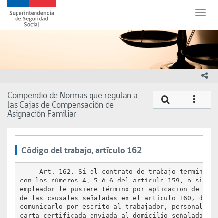
Contenido
Superintendencia
principal
Toggl
de
naviga
Seguridad
Social
(SUSESO)
-
Gobierno
ico
de
Chile
Compendio de Normas que regulan a
Compe
icono
las Cajas de Compensación de
Asignación Familiar
Código del trabajo, artículo 162
     Art. 162. Si el contrato de trabajo termina de
con los números 4, 5 ó 6 del artículo 159, o si el

empleador le pusiere término por aplicación de una 
de las causales señaladas en el artículo 160, deber
comunicarlo por escrito al trabajador, personalment
carta certificada enviada al domicilio señalado en 