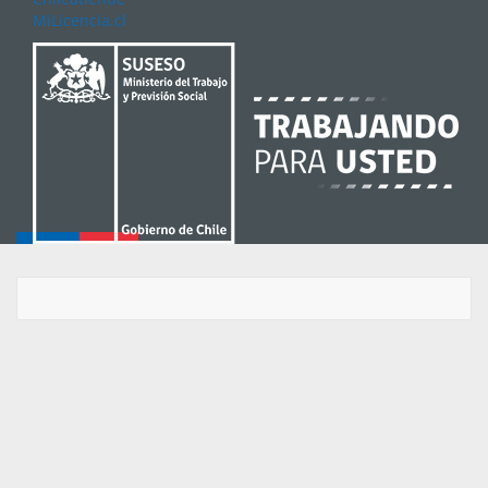
MiLicencia.cl
     Sin perjuicio de lo anterior, el empleador deb
pagar al trabajador las remuneraciones y demás pres
consignadas en el contrato de trabajo durante el pe
comprendido entre la fecha del despido y la fecha d
o entrega de la referida comunicación al trabajador
será exigible esta obligación del empleador cuando 
monto adeudado por concepto de imposiciones morosas
exceda de la cantidad menor entre el 10% del total 
deuda previsional o 2 unidades tributarias mensuale
siempre que dicho monto sea pagado por el empleador
del plazo de 15 días hábiles contado desde la

notificación de la respectiva demanda.

     El empleador deberá informar en el aviso de té
del contrato si otorgará y pagará el finiquito labo
forma presencial o electrónica, indicando expresame
es voluntario para el trabajador aceptar, firmar y 
el pago en forma electrónica y que siempre podrá op
la actuación presencial ante un ministro de fe. En 
aviso, el empleador deberá informar al trabajador q
momento de suscribir el finiquito, si lo estima nec
podrá formular reserva de derechos.
