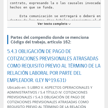
contrato, expresando la o las causales invocadas y 
hechos en que se funda.

     Esta comunicación se entregará o deberá enviar
dentro de los tres días hábiles siguientes al de la
Ver texto completo
separación del trabajador. Si se tratare de la caus
señalada en el número 6 del artículo 159, el plazo 
de seis días hábiles.

Partes del compendio donde se menciona
Código del trabajo, artículo 162:
     Deberá enviarse copia del aviso mencionado en 
inciso anterior a la respectiva Inspección del Trab
5.4.3 OBLIGACIÓN DE PAGO DE
dentro del mismo plazo. Las Inspecciones del Trabaj
tendrán un registro de las comunicaciones de termin
COTIZACIONES PREVISIONALES ATRASADAS
de contrato que se les envíen, el que se mantendrá

actualizado con los avisos recibidos en los últimos
COMO REQUISITO PREVIO AL TÉRMINO DE LA
días hábiles.

RELACIÓN LABORAL POR PARTE DEL
     Cuando el empleador invoque la causal señalada
EMPLEADOR. (LEY N°19.631)
inciso primero del artículo 161, el aviso deberá da
trabajador, con copia a la Inspección del Trabajo

Ubicado en:
5 LIBRO V. ASPECTOS OPERACIONALES Y
respectiva, a lo menos con treinta días de anticipa
ADMINISTRATIVOS
/
5.4 TÍTULO IV: COTIZACIONES
Sin embargo, no se requerirá esta anticipación cuan
PREVISIONALES
/
5.4.3 OBLIGACIÓN DE PAGO DE
empleador pagare al trabajador una indemnización en
COTIZACIONES PREVISIONALES ATRASADAS COMO
efectivo sustitutiva del aviso previo, equivalente 
REQUISITO PREVIO AL TÉRMINO DE LA RELACIÓN
última remuneración mensual devengada. La comunicac