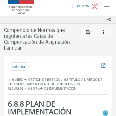
Ir
Superintendencia
Mi portal
al
Toggle
de
contenido
naviga
Seguridad
principal
ico
Social
(SUSESO)
Compendio de Normas que
Compe
icono
-
regulan a las Cajas de
Gobierno
Compensación de Asignación
de
Chile
Familiar
Descar
anterior
6 LIBRO VI. GESTIÓN DE RIESGOS
6.8 TÍTULO VIII. RIESGO DE
OBTENCIÓN IMPROCEDENTE DE BENEFICIOS O DE
RECURSOS
6.8.8 PLAN DE IMPLEMENTACIÓN
6.8.8 PLAN DE
IMPLEMENTACIÓN
Ver mo