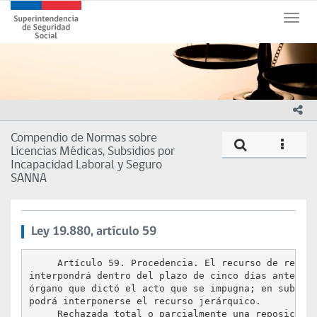
Contenido
Superintendencia
principal
Toggle
de
naviga
Seguridad
Social
(SUSESO)
-
Gobierno
ico
de
Chile
Compendio de Normas sobre
Compe
icono
Licencias Médicas, Subsidios por
Incapacidad Laboral y Seguro
SANNA
Ley 19.880, artículo 59
     Artículo 59. Procedencia. El recurso de reposi
interpondrá dentro del plazo de cinco días ante el 
órgano que dictó el acto que se impugna; en subsidi
podrá interponerse el recurso jerárquico.

     Rechazada total o parcialmente una reposición,