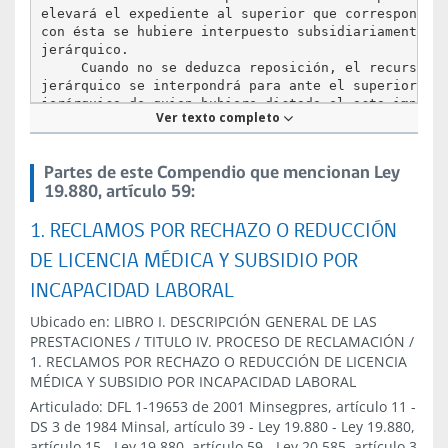
elevará el expediente al superior que corresponda s
con ésta se hubiere interpuesto subsidiariamente re
jerárquico.

     Cuando no se deduzca reposición, el recurso

jerárquico se interpondrá para ante el superior

jerárquico de quien hubiere dictado el acto impugna
Ver texto completo
dentro de los 5 días siguientes a su notificación.

     No procederá recurso jerárquico contra los act
Presidente de la República, de los Ministros de Est
Partes de este Compendio que mencionan Ley
los alcaldes y los jefes superiores de los servicio
19.880, artículo 59:
públicos descentralizados. En estos casos, el recur
reposición agotará la vía administrativa.

1. RECLAMOS POR RECHAZO O REDUCCIÓN
     La autoridad llamada a pronunciarse sobre los 
a que se refieren los incisos anteriores tendrá un 
DE LICENCIA MÉDICA Y SUBSIDIO POR
superior a 30 días para resolverlos.

     Si se ha deducido recurso jerárquico, la autor
INCAPACIDAD LABORAL
llamada a resolverlo deberá oír previamente al órga
recurrido el que podrá formular sus descargos por c
Ubicado en:
LIBRO I. DESCRIPCIÓN GENERAL DE LAS
medio, escrito o electrónico.

PRESTACIONES
/
TITULO IV. PROCESO DE RECLAMACIÓN
/
     La resolución que acoja el recurso podrá modif
1. RECLAMOS POR RECHAZO O REDUCCIÓN DE LICENCIA
MÉDICA Y SUBSIDIO POR INCAPACIDAD LABORAL
Artículo
Articulado:
DFL 1-19653 de 2001 Minsegpres, artículo 11
-
59
DS 3 de 1984 Minsal, artículo 39
-
Ley 19.880
-
Ley 19.880,
artículo 15
-
Ley 19.880, artículo 59
-
Ley 20.585, artículo 3