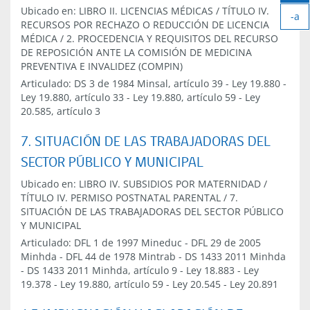
Ag
Ubicado en:
LIBRO II. LICENCIAS MÉDICAS
/
TÍTULO IV.
-a
tex
RECURSOS POR RECHAZO O REDUCCIÓN DE LICENCIA
Ach
MÉDICA
/
2. PROCEDENCIA Y REQUISITOS DEL RECURSO
tex
DE REPOSICIÓN ANTE LA COMISIÓN DE MEDICINA
PREVENTIVA E INVALIDEZ (COMPIN)
Articulado:
DS 3 de 1984 Minsal, artículo 39
-
Ley 19.880
-
Ley 19.880, artículo 33
-
Ley 19.880, artículo 59
-
Ley
20.585, artículo 3
7. SITUACIÓN DE LAS TRABAJADORAS DEL
SECTOR PÚBLICO Y MUNICIPAL
Ubicado en:
LIBRO IV. SUBSIDIOS POR MATERNIDAD
/
TÍTULO IV. PERMISO POSTNATAL PARENTAL
/
7.
SITUACIÓN DE LAS TRABAJADORAS DEL SECTOR PÚBLICO
Y MUNICIPAL
Articulado:
DFL 1 de 1997 Mineduc
-
DFL 29 de 2005
Minhda
-
DFL 44 de 1978 Mintrab
-
DS 1433 2011 Minhda
-
DS 1433 2011 Minhda, artículo 9
-
Ley 18.883
-
Ley
19.378
-
Ley 19.880, artículo 59
-
Ley 20.545
-
Ley 20.891