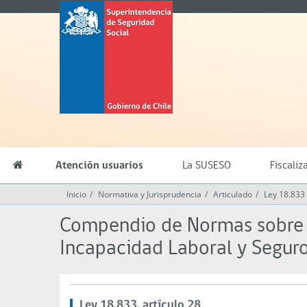
Contenido
Superintendencia
principal
de
Seguridad
Social
(SUSESO)
-
Gobierno
de
Chile
Atención usuarios
La SUSESO
Fiscaliz
Inicio
Normativa y Jurisprudencia
Articulado
Ley 18.833
Compendio de Normas sobre L
Incapacidad Laboral y Segu
Ley 18.833, artículo 28