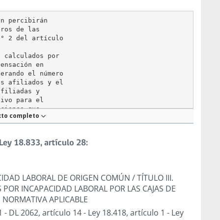
n percibirán

ros de las

° 2 del artículo

 calculados por

ensación en

erando el número

s afiliados y el

filiadas y

ivo para el

ciones que

xto completo
rá fijado por

 Trabajo y

ey 18.833, artículo 28:
PACIDAD LABORAL DE ORIGEN COMÚN
/
TÍTULO III.
 POR INCAPACIDAD LABORAL POR LAS CAJAS DE
. NORMATIVA APLICABLE
1
-
DL 2062, artículo 14
-
Ley 18.418, artículo 1
-
Ley