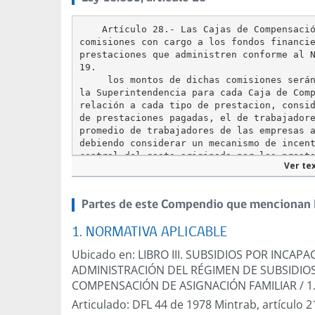
    Artículo 28.- Las Cajas de Compensació
comisiones con cargo a los fondos financie
prestaciones que administren conforme al N
19.

     los montos de dichas comisiones serán
la Superintendencia para cada Caja de Comp
relación a cada tipo de prestacion, consid
de prestaciones pagadas, el de trabajadore
promedio de trabajadores de las empresas a
debiendo considerar un mecanismo de incent
control del gasto originado por las presta
Ver te
administren. El monto de las comisiones se
resolución conjunta de los Ministerios del
Partes de este Compendio que mencionan L
Artículo
28
1. NORMATIVA APLICABLE
Ubicado en:
LIBRO III. SUBSIDIOS POR INCA
ADMINISTRACIÓN DEL RÉGIMEN DE SUBSIDIOS
COMPENSACIÓN DE ASIGNACIÓN FAMILIAR
/
1
Articulado:
DFL 44 de 1978 Mintrab, artículo 2