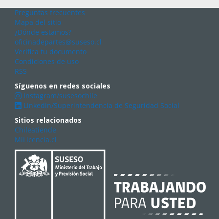
Preguntas frecuentes
Mapa del sitio
¿Dónde estamos?
oficinadepartes@suseso.cl
Verifica tu documento
Condiciones de uso
RSS
Síguenos en redes sociales
Instagram/susesochile
Linkedin/Superintendencia de Seguridad Social
Sitios relacionados
Chileatiende
MiLicencia.cl