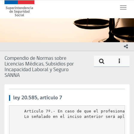
Contenido
Superintendencia
principal
Toggle
de
naviga
Seguridad
Social
(SUSESO)
-
Gobierno
ico
de
Chile
Compendio de Normas sobre
Compe
icono
Licencias Médicas, Subsidios por
Incapacidad Laboral y Seguro
SANNA
ley 20.585, artículo 7
     Artículo 7º.- En caso de que el profesional o