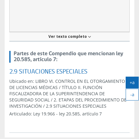
Artículo
Ver texto completo
7
Partes de este Compendio que mencionan ley
20.585, artículo 7:
2.9 SITUACIONES ESPECIALES
Ubicado en:
LIBRO VI. CONTROL EN EL OTORGAMIENTO
+a
DE LICENCIAS MÉDICAS
/
TÍTULO II. FUNCIÓN
Ag
FISCALIZADORA DE LA SUPERINTENDENCIA DE
-a
tex
SEGURIDAD SOCIAL
/
2. ETAPAS DEL PROCEDIMIENTO DE
Ach
INVESTIGACIÓN
/
2.9 SITUACIONES ESPECIALES
tex
Articulado:
Ley 19.966
-
ley 20.585, artículo 7