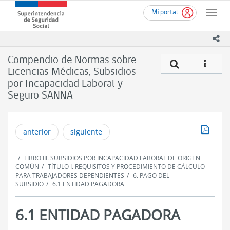
Ir
Superintendencia
Mi portal
al
Toggle
de
contenido
naviga
Seguridad
principal
ico
Social
(SUSESO)
Compendio de Normas sobre
Compe
icono
-
Licencias Médicas, Subsidios
Gobierno
por Incapacidad Laboral y
de
Chile
Seguro SANNA
Descar
anterior
siguiente
LIBRO III. SUBSIDIOS POR INCAPACIDAD LABORAL DE ORIGEN
COMÚN
TÍTULO I. REQUISITOS Y PROCEDIMIENTO DE CÁLCULO
PARA TRABAJADORES DEPENDIENTES
6. PAGO DEL
SUBSIDIO
6.1 ENTIDAD PAGADORA
6.1 ENTIDAD PAGADORA