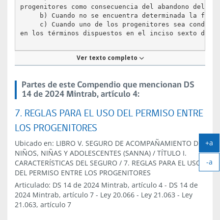
progenitores como consecuencia del abandono del hog
     b) Cuando no se encuentra determinada la filia
     c) Cuando uno de los progenitores sea condenad
en los términos dispuestos en el inciso sexto del a
Artículo
Ver texto completo
4
Partes de este Compendio que mencionan DS
14 de 2024 Mintrab, artículo 4:
7. REGLAS PARA EL USO DEL PERMISO ENTRE
LOS PROGENITORES
+a
Ubicado en:
LIBRO V. SEGURO DE ACOMPAÑAMIENTO DE
Ag
NIÑOS, NIÑAS Y ADOLESCENTES (SANNA)
/
TÍTULO I.
-a
tex
CARACTERÍSTICAS DEL SEGURO
/
7. REGLAS PARA EL USO
Ach
DEL PERMISO ENTRE LOS PROGENITORES
tex
Articulado:
DS 14 de 2024 Mintrab, artículo 4
-
DS 14 de
2024 Mintrab, artículo 7
-
Ley 20.066
-
Ley 21.063
-
Ley
21.063, artículo 7