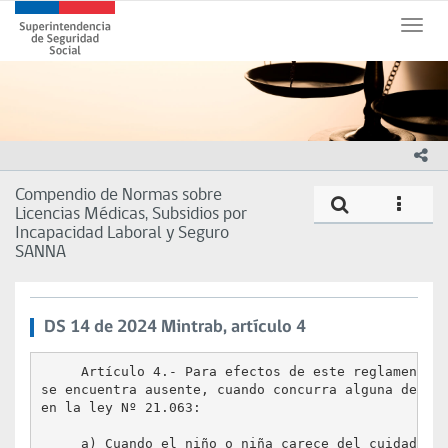
Contenido
Superintendencia
principal
Toggle
de
naviga
Seguridad
Social
(SUSESO)
-
Gobierno
ico
de
Chile
Compendio de Normas sobre
Compe
icono
Licencias Médicas, Subsidios por
Incapacidad Laboral y Seguro
SANNA
DS 14 de 2024 Mintrab, artículo 4
     Artículo 4.- Para efectos de este reglamento, 
se encuentra ausente, cuando concurra alguna de las
en la ley Nº 21.063:

     a) Cuando el niño o niña carece del cuidado y 