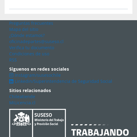
Preguntas frecuentes
Mapa del sitio
¿Dónde estamos?
oficinadepartes@suseso.cl
Verifica tu documento
Condiciones de uso
RSS
Síguenos en redes sociales
Instagram/susesochile
Linkedin/Superintendencia de Seguridad Social
Sitios relacionados
Chileatiende
MiLicencia.cl